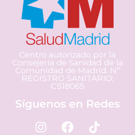
Centro autorizado por la
Consejería de Sanidad de la
Comunidad de Madrid. Nº
REGISTRO SANITARIO:
CS18065
Síguenos en Redes