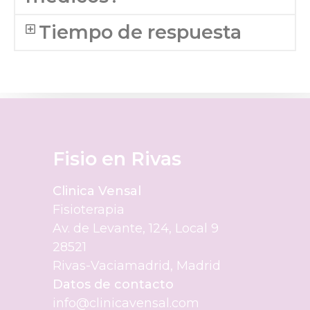
Tiempo de respuesta
Fisio en Rivas
Clinica Vensal
Fisioterapia
Av. de Levante, 124, Local 9
28521
Rivas-Vaciamadrid, Madrid
Datos de contacto
info@clinicavensal.com